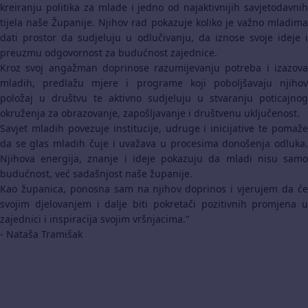
kreiranju politika za mlade i jedno od najaktivnijih savjetodavnih
tijela naše Županije. Njihov rad pokazuje koliko je važno mladima
dati prostor da sudjeluju u odlučivanju, da iznose svoje ideje i
preuzmu odgovornost za budućnost zajednice.
Kroz svoj angažman doprinose razumijevanju potreba i izazova
mladih, predlažu mjere i programe koji poboljšavaju njihov
položaj u društvu te aktivno sudjeluju u stvaranju poticajnog
okruženja za obrazovanje, zapošljavanje i društvenu uključenost.
Savjet mladih povezuje institucije, udruge i inicijative te pomaže
da se glas mladih čuje i uvažava u procesima donošenja odluka.
Njihova energija, znanje i ideje pokazuju da mladi nisu samo
budućnost, već sadašnjost naše županije.
Kao županica, ponosna sam na njihov doprinos i vjerujem da će
svojim djelovanjem i dalje biti pokretači pozitivnih promjena u
zajednici i inspiracija svojim vršnjacima."
- Nataša Tramišak