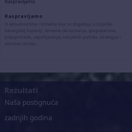
Raspravljamo
O aktualnostima i temama koje se događaju u Osječko-
baranjskoj županiji, temama obrazovanja, gospodarstva,
poljoprivrede, zapošljavanja, socijalnih politika, strategija i
planova razvoja..
Rezultati
Naša postignuća
zadnjih godina