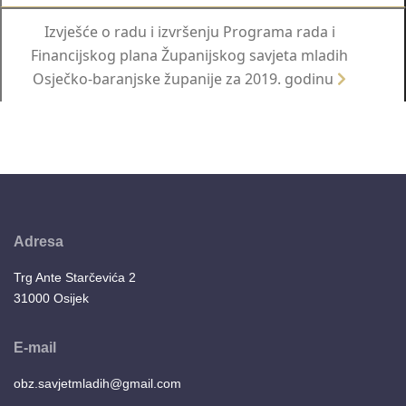
Izvješće o radu i izvršenju Programa rada i
Financijskog plana Županijskog savjeta mladih
Osječko-baranjske županije za 2019. godinu
Adresa
Trg Ante Starčevića 2
31000 Osijek
E-mail
obz.savjetmladih@gmail.com