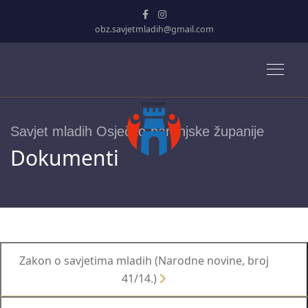
obz.savjetmladih@gmail.com
Savjet mladih Osječko-baranjske županije
Dokumenti
Zakon o savjetima mladih (Narodne novine, broj
41/14.)