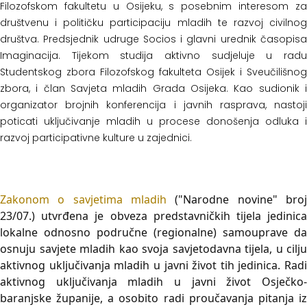
Filozofskom fakultetu u Osijeku, s posebnim interesom za
društvenu i političku participaciju mladih te razvoj civilnog
društva. Predsjednik udruge Socios i glavni urednik časopisa
Imaginacija. Tijekom studija aktivno sudjeluje u radu
Studentskog zbora Filozofskog fakulteta Osijek i Sveučilišnog
zbora, i član Savjeta mladih Grada Osijeka. Kao sudionik i
organizator brojnih konferencija i javnih rasprava, nastoji
poticati uključivanje mladih u procese donošenja odluka i
razvoj participativne kulture u zajednici.
Zakonom o savjetima mladih
("Narodne novine" broj
23/07.) utvrđena je obveza predstavničkih tijela jedinica
lokalne odnosno područne (regionalne) samouprave da
osnuju savjete mladih kao svoja savjetodavna tijela, u cilju
aktivnog uključivanja mladih u javni život tih jedinica. Radi
aktivnog uključivanja mladih u javni život Osječko-
baranjske županije, a osobito radi proučavanja pitanja iz