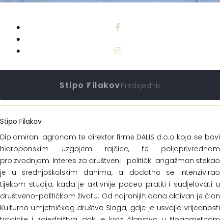
Stipo Filakov
Predsjednik
Stipo Filakov
Diplomirani agronom te direktor firme DALIS d.o.o koja se bavi
hidroponskim uzgojem rajčice, te poljoprivrednom
proizvodnjom. Interes za društveni i politički angažman stekao
je u srednjoškolskim danima, a dodatno se intenzivirao
tijekom studija, kada je aktivnije počeo pratiti i sudjelovati u
društveno-političkom životu. Od najranijih dana aktivan je član
Kulturno umjetničkog društva Sloga, gdje je usvojio vrijednosti
tradicije i zajedništva, dok je kroz članstvo u Nogometnom