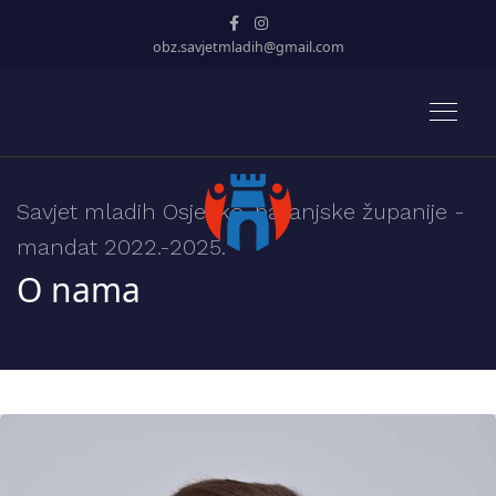
obz.savjetmladih@gmail.com
Savjet mladih Osječko-baranjske županije -
mandat 2022.-2025.
O nama