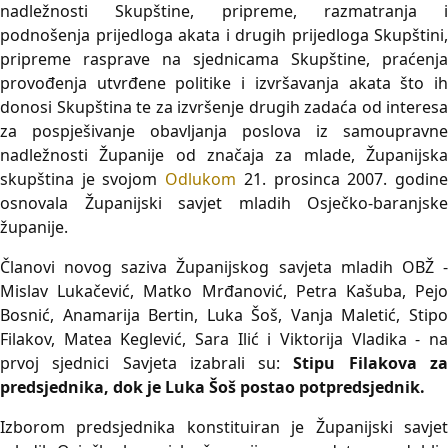
nadležnosti Skupštine, pripreme, razmatranja i
podnošenja prijedloga akata i drugih prijedloga Skupštini,
pripreme rasprave na sjednicama Skupštine, praćenja
provođenja utvrđene politike i izvršavanja akata što ih
donosi Skupština te za izvršenje drugih zadaća od interesa
za pospješivanje obavljanja poslova iz samoupravne
nadležnosti Županije od značaja za mlade, Županijska
skupština je svojom
Odlukom
21. prosinca 2007. godin
osnovala Županijski savjet mladih Osječko-baranjske
županije.
Članovi novog saziva Županijskog savjeta mladih OBŽ -
Mislav Lukačević, Matko Mrđanović, Petra Kašuba, Pejo
Bosnić, Anamarija Bertin, Luka Šoš, Vanja Maletić, Stipo
Filakov, Matea Keglević, Sara Ilić i Viktorija Vladika - na
prvoj sjednici Savjeta izabrali su:
Stipu Filakova z
predsjednika, dok je Luka Šoš postao potpredsjednik.
Izborom predsjednika konstituiran je Županijski savjet