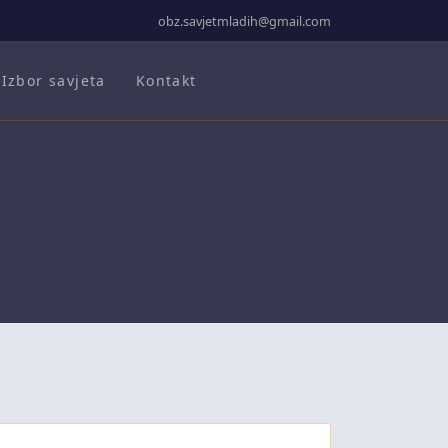
obz.savjetmladih@gmail.com
Izbor savjeta
Kontakt